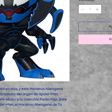
Cantidad
*
Ag
R
tá en alza, y este Monstruo Alienígena
 la historia del origen de Spider-Man.
e villano a tu colección Funko Pop!. ¡Este
der-Man, el Monstruo Alienígena de Tu