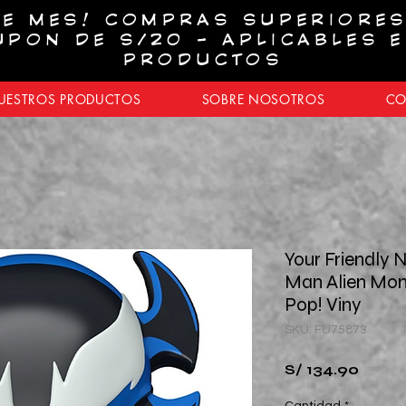
E MES! COMPRAS SUPERIORES
UPON DE S/20 - APLICABLES 
PRODUCTOS
UESTROS PRODUCTOS
SOBRE NOSOTROS
CO
Your Friendly 
Man Alien Mon
Pop! Viny
SKU: FU75873
Preci
S/ 134.90