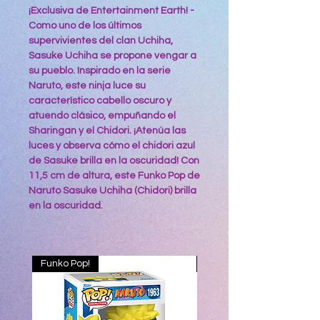
¡Exclusiva de Entertainment Earth! -
Como uno de los últimos
supervivientes del clan Uchiha,
Sasuke Uchiha se propone vengar a
su pueblo. Inspirado en la serie
Naruto, este ninja luce su
característico cabello oscuro y
atuendo clásico, empuñando el
Sharingan y el Chidori. ¡Atenúa las
luces y observa cómo el chidori azul
de Sasuke brilla en la oscuridad! Con
11,5 cm de altura, este Funko Pop de
Naruto Sasuke Uchiha (Chidori) brilla
en la oscuridad.
Funko Pop!
ARCANE LOL